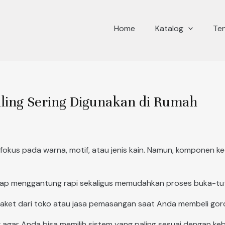
Home
Katalog
Te
aling Sering Digunakan di Rumah
okus pada warna, motif, atau jenis kain. Namun, komponen ke
tap menggantung rapi sekaligus memudahkan proses buka-tutu
ket dari toko atau jasa pemasangan saat Anda membeli gor
g agar Anda bisa memilih sistem yang paling sesuai dengan k