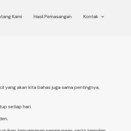
ntang Kami
Hasil Pemasangan
Kontak
cil yang akan kita bahas juga sama pentingnya,
p setiap hari.
den.
ebutuhan, kenyamanan penggunaan, serta tampilan