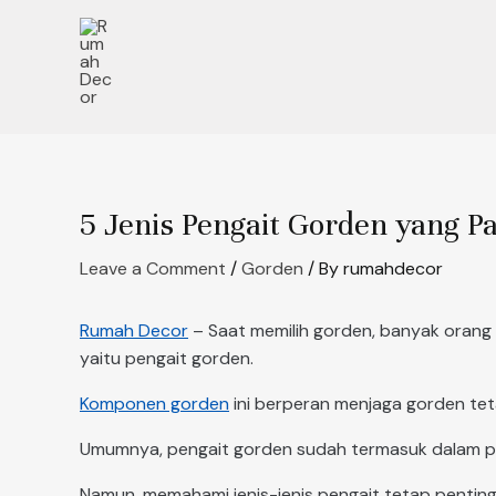
Skip
Post
to
navigation
content
5 Jenis Pengait Gorden yang P
Leave a Comment
/
Gorden
/ By
rumahdecor
Rumah Decor
– Saat memilih gorden, banyak orang f
yaitu pengait gorden.
Komponen gorden
ini berperan menjaga gorden te
Umumnya, pengait gorden sudah termasuk dalam pa
Namun, memahami jenis-jenis pengait tetap pentin