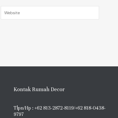
Website
Kontak Rumah Decor
Tlpn/Hp : +62 813-2872-8119/+62 818-0438-
9797