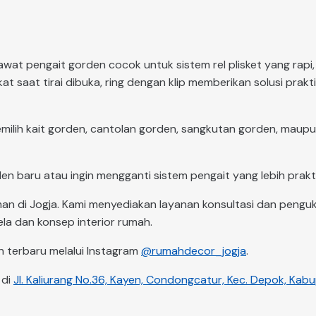
 Kawat pengait gorden cocok untuk sistem rel plisket yang r
 saat tirai dibuka, ring dengan klip memberikan solusi prak
ilih kait gorden, cantolan gorden, sangkutan gorden, maupu
baru atau ingin mengganti sistem pengait yang lebih prakt
 di Jogja. Kami menyediakan layanan konsultasi dan penguk
la dan konsep interior rumah.
n terbaru melalui Instagram
@rumahdecor_jogja
.
 di
Jl. Kaliurang No.36, Kayen, Condongcatur, Kec. Depok, Ka