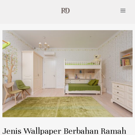
Skip
Post
Main
to
navigation
Menu
content
Jenis Wallpaper Berbahan Ramah