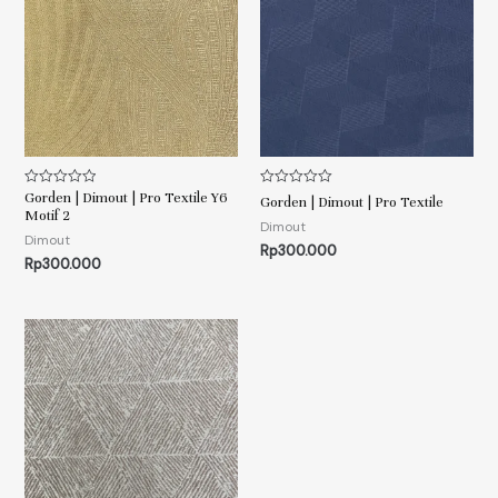
Gorden | Dimout | Pro Textile Y6
Rated
Rated
Gorden | Dimout | Pro Textile
0
0
Motif 2
out
out
Dimout
of
of
Dimout
Rp
300.000
5
5
Rp
300.000