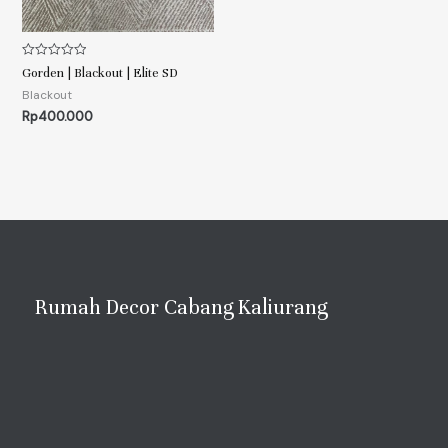
Rated
Gorden | Blackout | Elite SD
0
out
Blackout
of
Rp
400.000
5
Rumah Decor Cabang Kaliurang