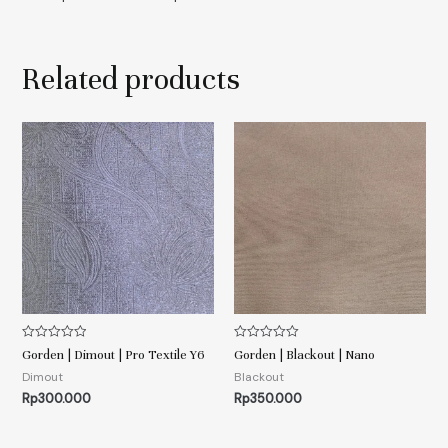
Related products
Rated
Rated
Gorden | Dimout | Pro Textile Y6
Gorden | Blackout | Nano
0
0
out
out
Dimout
Blackout
of
of
Rp
300.000
Rp
350.000
5
5