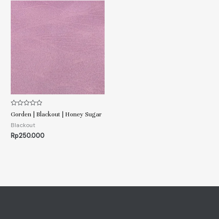
Rated
Gorden | Blackout | Honey Sugar
0
out
Blackout
of
Rp
250.000
5