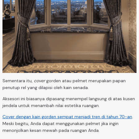
Sementara itu,
cover
gorden atau pelmet merupakan papan
penutup rel yang dilapisi oleh kain senada.
Aksesori ini biasanya dipasang menempel langsung di atas kusen
jendela untuk menambah nilai estetika ruangan.
Cover dengan kain gorden sempat menjadi tren di tahun 70-an
.
Meski begitu, Anda dapat menggunakan pelmet jika ingin
menonjolkan kesan mewah pada ruangan Anda.