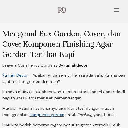
Skip
Post
Main
to
navigation
Menu
content
Mengenal Box Gorden, Cover, dan
Cove: Komponen Finishing Agar
Gorden Terlihat Rapi
Leave a Comment
/
Gorden
/ By
rumahdecor
Rumah Decor
– Apakah Anda sering merasa ada yang kurang pas
saat melihat gorden di rumah?
Kainnya mungkin sudah mewah, namun tumpukan rel dan roda di
bagian atas justru merusak pemandangan.
Masalah visual ini sebenarnya bisa kita atasi dengan mudah
menggunakan
komponen gorden
untuk
finishing
yang tepat.
Mari kita bedah bersama ragam penutup gorden terbaik untuk